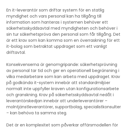
En it-leverantör som driftar system för en statlig
myndighet och vars personal kan ha tillgång till
information som hanteras i systemen behöver ett
säkerhetsskyddsavtal med myndigheten och behöver i
sin tur säkerhetspröva den personal som får tillgång. Det
är ett krav som kan komma som en överraskning för ett
it-bolag som betraktat uppdraget som ett vanligt
driftavtal.
Konsekvenserna är genomgripande: säkerhetsprövning
av personal tar tid och ger en operationell begränsning i
vilka medarbetare som kan arbeta med uppdraget. Krav
på godkända it-system innebär att standardmiljöer
normalt inte uppfyller kraven utan konfigurationsarbete
och granskning. Krav på säkerhetsskyddsavtal nedåt i
leverantörskedjan innebär att underleverantörer –
molntjänstleverantörer, supportbolag, specialistkonsulter
– kan behöva ta samma steg.
Det är en komplexitet som påverkar affärsmodellen för