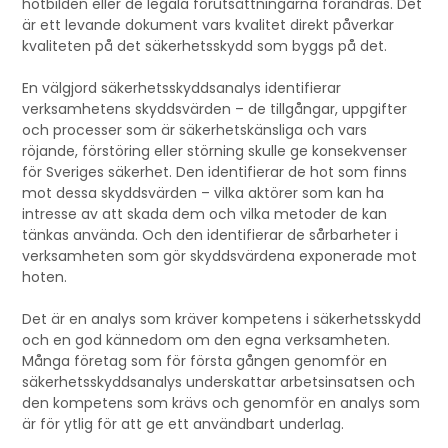
hotbilden eller de legala förutsättningarna förändras. Det
är ett levande dokument vars kvalitet direkt påverkar
kvaliteten på det säkerhetsskydd som byggs på det.
En välgjord säkerhetsskyddsanalys identifierar
verksamhetens skyddsvärden – de tillgångar, uppgifter
och processer som är säkerhetskänsliga och vars
röjande, förstöring eller störning skulle ge konsekvenser
för Sveriges säkerhet. Den identifierar de hot som finns
mot dessa skyddsvärden – vilka aktörer som kan ha
intresse av att skada dem och vilka metoder de kan
tänkas använda. Och den identifierar de sårbarheter i
verksamheten som gör skyddsvärdena exponerade mot
hoten.
Det är en analys som kräver kompetens i säkerhetsskydd
och en god kännedom om den egna verksamheten.
Många företag som för första gången genomför en
säkerhetsskyddsanalys underskattar arbetsinsatsen och
den kompetens som krävs och genomför en analys som
är för ytlig för att ge ett användbart underlag.