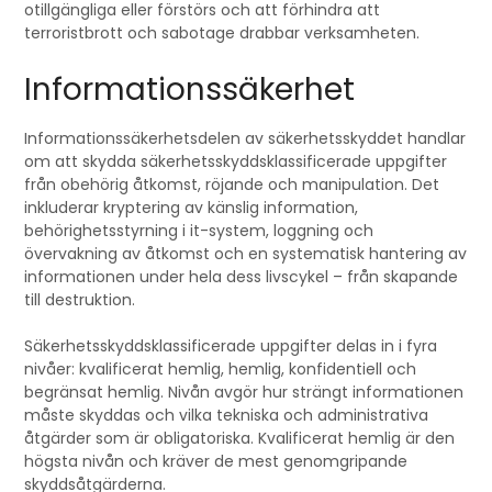
otillgängliga eller förstörs och att förhindra att
terroristbrott och sabotage drabbar verksamheten.
Informationssäkerhet
Informationssäkerhetsdelen av säkerhetsskyddet handlar
om att skydda säkerhetsskyddsklassificerade uppgifter
från obehörig åtkomst, röjande och manipulation. Det
inkluderar kryptering av känslig information,
behörighetsstyrning i it-system, loggning och
övervakning av åtkomst och en systematisk hantering av
informationen under hela dess livscykel – från skapande
till destruktion.
Säkerhetsskyddsklassificerade uppgifter delas in i fyra
nivåer: kvalificerat hemlig, hemlig, konfidentiell och
begränsat hemlig. Nivån avgör hur strängt informationen
måste skyddas och vilka tekniska och administrativa
åtgärder som är obligatoriska. Kvalificerat hemlig är den
högsta nivån och kräver de mest genomgripande
skyddsåtgärderna.