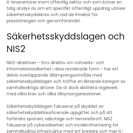
it-leverantörer inom offentlig sektor och som kräver en
tidig analys av om ett specifikt offentligt uppdrag utlöser
säkerhetsskyddskrav och vad de innebär för
prissättningen och genomförandet.
Säkerhetsskyddslagen och
NIS2
NIS2-direktivet – EU:s direktiv om nätverks- och
informationssäkerhet i dess reviderade form – har ett
delvis överlappande tillämpningsområde med
säkerhetsskyddslagen och träffar en liknande kategori av
samhällsviktiga aktörer. De är dock distinkta regelverk
med olika krav och olika tillsynsorganisationer.
Säkerhetsskyddslagen fokuserar på skyddet av
säkerhetsskyddsklassificerade uppgifter och på att
förhindra spioneri, sabotage och terroristbrott. NIS2
fokuserar på cybersäkerhet och incidenthantering för
samhällsviktig infrastruktur med ett bredare och mer it-