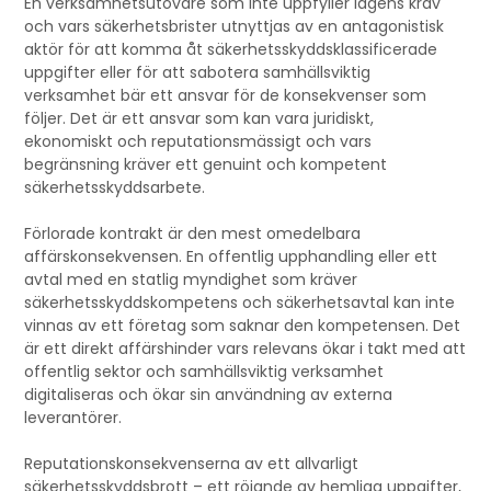
En verksamhetsutövare som inte uppfyller lagens krav
och vars säkerhetsbrister utnyttjas av en antagonistisk
aktör för att komma åt säkerhetsskyddsklassificerade
uppgifter eller för att sabotera samhällsviktig
verksamhet bär ett ansvar för de konsekvenser som
följer. Det är ett ansvar som kan vara juridiskt,
ekonomiskt och reputationsmässigt och vars
begränsning kräver ett genuint och kompetent
säkerhetsskyddsarbete.
Förlorade kontrakt är den mest omedelbara
affärskonsekvensen. En offentlig upphandling eller ett
avtal med en statlig myndighet som kräver
säkerhetsskyddskompetens och säkerhetsavtal kan inte
vinnas av ett företag som saknar den kompetensen. Det
är ett direkt affärshinder vars relevans ökar i takt med att
offentlig sektor och samhällsviktig verksamhet
digitaliseras och ökar sin användning av externa
leverantörer.
Reputationskonsekvenserna av ett allvarligt
säkerhetsskyddsbrott – ett röjande av hemliga uppgifter,