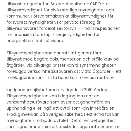
tillsynsbefogenheter. Säkerhetspolisen – SÄPO – är
tillsynsmyndighet för civila statliga myndigheter och
kommuner. Försvarsmakten är tillsynsmyndighet för
försvarets myndigheter. För privata företag är
tillsynsansvaret fördelat sektorsvis – Finansinspektionen
för finansiella företag, Energimyndigheten för
energisektorn och så vidare.
Tillsynsmyndigheterna har rätt att genomföra
tillsynsbesök, begära dokumentation och ställa krav på
åtgärder. Vid allvarliga brister kan tillsynsmyndigheten
förelägga verksamhetsutövaren att vidta åtgärder – ett
föreläggande som i sista hand kan förenas med vite.
Ingripandemöjligheterna utvidgades i 2019 års lag.
Tillsynsmyndigheten kan i dag ingripa mot en
verksamhetsutövare som avser att genomföra en
upphandling eller ingå ett avtal som kan innebära en
skadlig inverkan på Sveriges säkerhet. I extrema fall kan
myndigheten förbjuda avtalet. Det är en befogenhet
som signalerar att säkerhetsskyddslagen inte enbart är