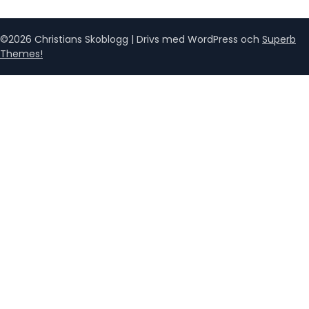
©2026 Christians Skoblogg
| Drivs med WordPress och
Superb
Themes!