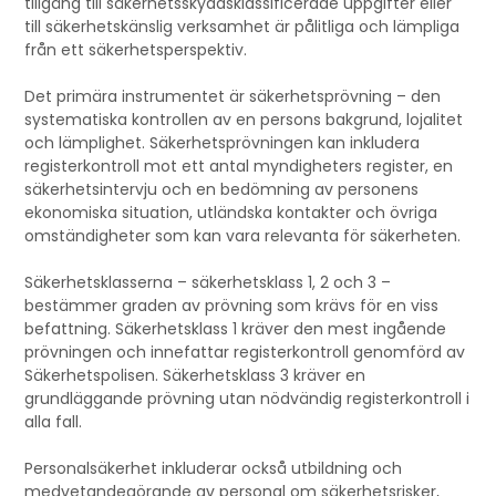
tillgång till säkerhetsskyddsklassificerade uppgifter eller
till säkerhetskänslig verksamhet är pålitliga och lämpliga
från ett säkerhetsperspektiv.
Det primära instrumentet är säkerhetsprövning – den
systematiska kontrollen av en persons bakgrund, lojalitet
och lämplighet. Säkerhetsprövningen kan inkludera
registerkontroll mot ett antal myndigheters register, en
säkerhetsintervju och en bedömning av personens
ekonomiska situation, utländska kontakter och övriga
omständigheter som kan vara relevanta för säkerheten.
Säkerhetsklasserna – säkerhetsklass 1, 2 och 3 –
bestämmer graden av prövning som krävs för en viss
befattning. Säkerhetsklass 1 kräver den mest ingående
prövningen och innefattar registerkontroll genomförd av
Säkerhetspolisen. Säkerhetsklass 3 kräver en
grundläggande prövning utan nödvändig registerkontroll i
alla fall.
Personalsäkerhet inkluderar också utbildning och
medvetandegörande av personal om säkerhetsrisker,