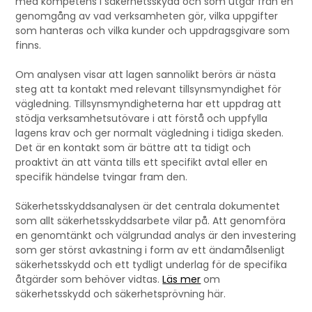
med kompetens i säkerhetsskydd och som utgår från en
genomgång av vad verksamheten gör, vilka uppgifter
som hanteras och vilka kunder och uppdragsgivare som
finns.
Om analysen visar att lagen sannolikt berörs är nästa
steg att ta kontakt med relevant tillsynsmyndighet för
vägledning. Tillsynsmyndigheterna har ett uppdrag att
stödja verksamhetsutövare i att förstå och uppfylla
lagens krav och ger normalt vägledning i tidiga skeden.
Det är en kontakt som är bättre att ta tidigt och
proaktivt än att vänta tills ett specifikt avtal eller en
specifik händelse tvingar fram den.
Säkerhetsskyddsanalysen är det centrala dokumentet
som allt säkerhetsskyddsarbete vilar på. Att genomföra
en genomtänkt och välgrundad analys är den investering
som ger störst avkastning i form av ett ändamålsenligt
säkerhetsskydd och ett tydligt underlag för de specifika
åtgärder som behöver vidtas.
Läs mer
om
säkerhetsskydd och säkerhetsprövning här.