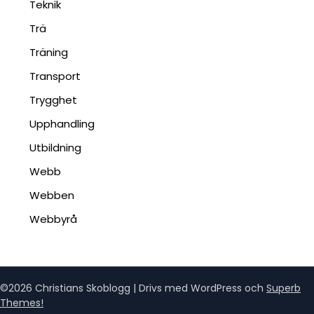
Teknik
Trä
Träning
Transport
Trygghet
Upphandling
Utbildning
Webb
Webben
Webbyrå
©2026 Christians Skoblogg
| Drivs med WordPress och
Superb
Themes!