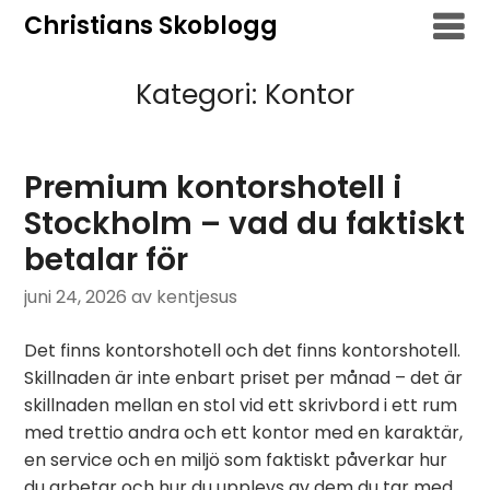
Hoppa
Christians Skoblogg
till
innehåll
Kategori:
Kontor
Premium kontorshotell i
Stockholm – vad du faktiskt
betalar för
juni 24, 2026
av kentjesus
Det finns kontorshotell och det finns kontorshotell.
Skillnaden är inte enbart priset per månad – det är
skillnaden mellan en stol vid ett skrivbord i ett rum
med trettio andra och ett kontor med en karaktär,
en service och en miljö som faktiskt påverkar hur
du arbetar och hur du upplevs av dem du tar med