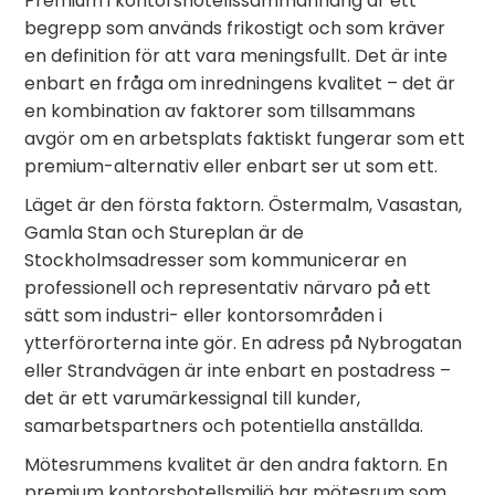
Premium i kontorshotellssammanhang är ett
begrepp som används frikostigt och som kräver
en definition för att vara meningsfullt. Det är inte
enbart en fråga om inredningens kvalitet – det är
en kombination av faktorer som tillsammans
avgör om en arbetsplats faktiskt fungerar som ett
premium-alternativ eller enbart ser ut som ett.
Läget är den första faktorn. Östermalm, Vasastan,
Gamla Stan och Stureplan är de
Stockholmsadresser som kommunicerar en
professionell och representativ närvaro på ett
sätt som industri- eller kontorsområden i
ytterförorterna inte gör. En adress på Nybrogatan
eller Strandvägen är inte enbart en postadress –
det är ett varumärkessignal till kunder,
samarbetspartners och potentiella anställda.
Mötesrummens kvalitet är den andra faktorn. En
premium kontorshotellsmiljö har mötesrum som