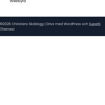
Webbyrå
©2026 Christians Skoblogg
| Drivs med WordPress och
Superb
Themes!