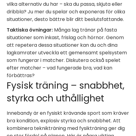
vilka alternativ du har – ska du passa, skjuta eller
dribbla? Ju mer du spelar och exponeras för olika
situationer, desto bättre blir ditt beslutsfattande.
Taktiska övningar:
Många lag tränar på fasta
situationer som inkast, frislag och hörnor. Genom
att repetera dessa situationer kan du och dina
lagkamrater utveckla ett gemensamt spelsystem
som fungerar i matcher. Diskutera också spelet
efter matcher – vad fungerade bra, vad kan
förbättras?
Fysisk träning – snabbhet,
styrka och uthållighet
Innebandy är en fysiskt krävande sport som kräver
bra kondition, explosiv styrka och snabbhet. Att
kombinera teknikträning med fysikträning ger dig
en stor fördel på planen. Här är några viktiga