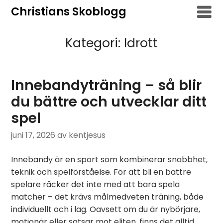
Hoppa
Christians Skoblogg
till
innehåll
Kategori:
Idrott
Innebandyträning – så blir
du bättre och utvecklar ditt
spel
juni 17, 2026
av kentjesus
Innebandy är en sport som kombinerar snabbhet,
teknik och spelförståelse. För att bli en bättre
spelare räcker det inte med att bara spela
matcher – det krävs målmedveten träning, både
individuellt och i lag. Oavsett om du är nybörjare,
motionär eller satsar mot eliten, finns det alltid