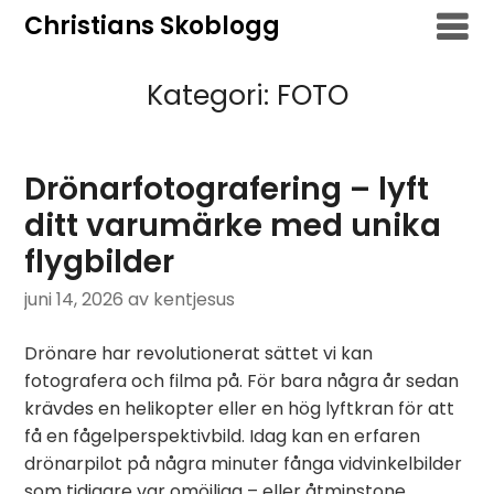
Hoppa
Christians Skoblogg
till
innehåll
Kategori:
FOTO
Drönarfotografering – lyft
ditt varumärke med unika
flygbilder
juni 14, 2026
av kentjesus
Drönare har revolutionerat sättet vi kan
fotografera och filma på. För bara några år sedan
krävdes en helikopter eller en hög lyftkran för att
få en fågelperspektivbild. Idag kan en erfaren
drönarpilot på några minuter fånga vidvinkelbilder
som tidigare var omöjliga – eller åtminstone