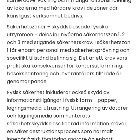
kameraövervakning och i många fall zonsindelning
av lokalerna med hårdare krav i de zoner där
känsligast verksamhet bedrivs.
Säkerhetszoner – skyddsklassade fysiska
utrymmen – delas in i nivåerna säkerhetszon 1, 2
och 3 med stigande säkerhetskrav. I säkerhetszon
1 får enbart personal med säkerhetsprövning och
specifikt tillstånd befinna sig. Det är ett krav vars
praktiska konsekvenser för kontorsutformning,
besökshantering och leverantörers tillträde är
genomgripande.
Fysisk säkerhet inkluderar också skydd av
informationstillgångar i fysisk form – papper,
lagringsmedia, utrustning. Utrangering av datorer
och lagringsmedia som hanterats
säkerhetsskyddsklassificerad information kräver
en säker destruktionsprocess som normalt
innebär fysisk förstöring snarare än enbart