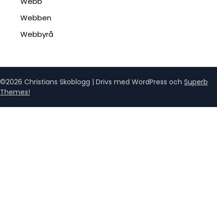
Webb
Webben
Webbyrå
©2026 Christians Skoblogg
| Drivs med WordPress och
Superb
Themes!