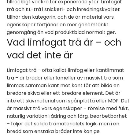
tillräckligt vackra för exponerade ytor. Limfogat
trä och KL-trä i snickeri- och inredningskvalitet
tillhör den kategorin, och de är material vars
egenskaper förtjänar en mer genomtänkt
genomgång än vad produktblad normalt ger.
Vad limfogat trä är – och
vad det inte är
Limfogat trä – ofta kallat limfog eller kantlimmat
trä – är brädor eller lameller av massivt trä som
limmas samman kant mot kant för att bilda en
bredare skiva eller ett bredare element. Det är
inte ett skivmaterial som spånplatta eller MDF. Det
är massivt trä vars egenskaper – rörelse med fukt,
naturlig variation i ådring och färg, bearbetbarhet
– följer det solida trämaterialets logik, men i en
bredd som enstaka bräder inte kan ge.