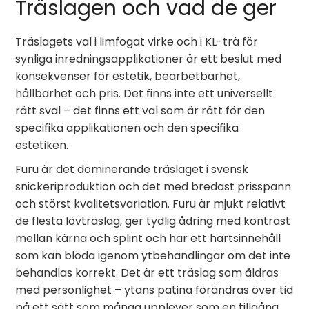
Träslagen och vad de ger
Träslagets val i limfogat virke och i KL-trä för
synliga inredningsapplikationer är ett beslut med
konsekvenser för estetik, bearbetbarhet,
hållbarhet och pris. Det finns inte ett universellt
rätt sval – det finns ett val som är rätt för den
specifika applikationen och den specifika
estetiken.
Furu är det dominerande träslaget i svensk
snickeriproduktion och det med bredast prisspann
och störst kvalitetsvariation. Furu är mjukt relativt
de flesta lövträslag, ger tydlig ådring med kontrast
mellan kärna och splint och har ett hartsinnehåll
som kan blöda igenom ytbehandlingar om det inte
behandlas korrekt. Det är ett träslag som åldras
med personlighet – ytans patina förändras över tid
på ett sätt som många upplever som en tillgång