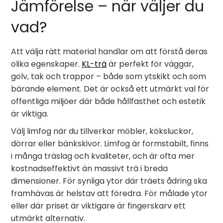
Jämförelse – när väljer du
vad?
Att välja rätt material handlar om att förstå deras
olika egenskaper.
KL-trä
är perfekt för väggar,
golv, tak och trappor – både som ytskikt och som
bärande element. Det är också ett utmärkt val för
offentliga miljöer där både hållfasthet och estetik
är viktiga.
Välj limfog när du tillverkar möbler, köksluckor,
dörrar eller bänkskivor. Limfog är formstabilt, finns
i många träslag och kvaliteter, och är ofta mer
kostnadseffektivt än massivt trä i breda
dimensioner. För synliga ytor där träets ådring ska
framhävas är helstav att föredra. För målade ytor
eller där priset är viktigare är fingerskarv ett
utmärkt alternativ.