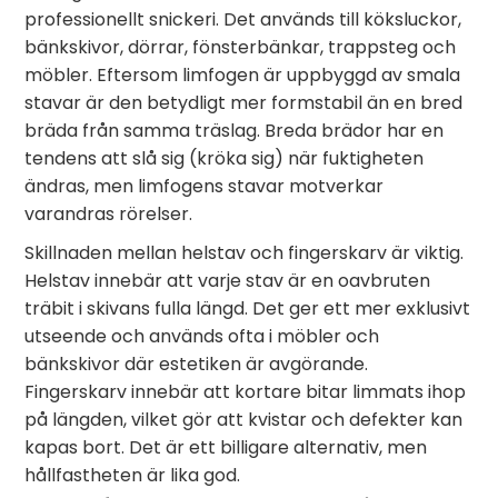
professionellt snickeri. Det används till köksluckor,
bänkskivor, dörrar, fönsterbänkar, trappsteg och
möbler. Eftersom limfogen är uppbyggd av smala
stavar är den betydligt mer formstabil än en bred
bräda från samma träslag. Breda brädor har en
tendens att slå sig (kröka sig) när fuktigheten
ändras, men limfogens stavar motverkar
varandras rörelser.
Skillnaden mellan helstav och fingerskarv är viktig.
Helstav innebär att varje stav är en oavbruten
träbit i skivans fulla längd. Det ger ett mer exklusivt
utseende och används ofta i möbler och
bänkskivor där estetiken är avgörande.
Fingerskarv innebär att kortare bitar limmats ihop
på längden, vilket gör att kvistar och defekter kan
kapas bort. Det är ett billigare alternativ, men
hållfastheten är lika god.