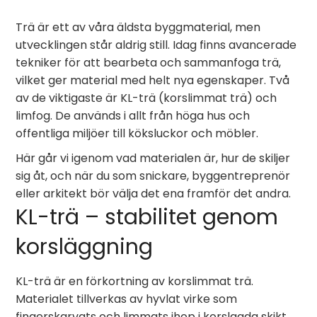
Trä är ett av våra äldsta byggmaterial, men
utvecklingen står aldrig still. Idag finns avancerade
tekniker för att bearbeta och sammanfoga trä,
vilket ger material med helt nya egenskaper. Två
av de viktigaste är KL-trä (korslimmat trä) och
limfog. De används i allt från höga hus och
offentliga miljöer till köksluckor och möbler.
Här går vi igenom vad materialen är, hur de skiljer
sig åt, och när du som snickare, byggentreprenör
eller arkitekt bör välja det ena framför det andra.
KL-trä – stabilitet genom
korsläggning
KL-trä är en förkortning av korslimmat trä.
Materialet tillverkas av hyvlat virke som
fingerskarvats och limmats ihop i korslagda skikt.