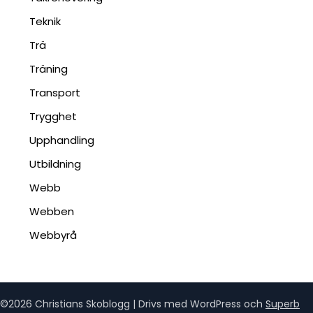
Teknik
Trä
Träning
Transport
Trygghet
Upphandling
Utbildning
Webb
Webben
Webbyrå
©2026 Christians Skoblogg
| Drivs med WordPress och
Superb