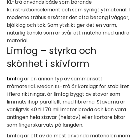
KL-trä används både som bärande
konstruktionselement och som synligt ytmaterial. I
moderna trähus ersätter det ofta betong i väggar,
bjälklag och tak. Som ytskikt ger det en varm,
naturlig känsla som är svår att matcha med andra
material.
Limfog – styrka och
skönhet i skivform
Limfog
är en annan typ av sammansatt
trämaterial. Medan KL-trä är korslagt för stabilitet
i flera riktningar, är limfog byggt av stavar som
limmats ihop parallellt med fibrerna. Stavarna är
vanligtvis 40 till 70 millimeter breda och kan vara
antingen hela stavar (helstav) eller kortare bitar
som fingerskarvats på längden.
Limfog är ett av de mest använda materialen inom