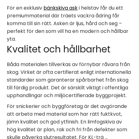
För en exklusiv
bänkskiva ask
i helstav får du ett
premiummaterial där träets vackra ådring får
komma till sin rätt. Asken är ljus, hård och seg –
perfekt för den som vill ha en modern och hållbar
yta.
Kvalitet och hållbarhet
Båda materialen tillverkas av förnybar råvara från
skog. Virket är ofta certifierat enligt internationella
standarder som garanterar spårbarhet från skog
till färdig produkt. Det är särskilt viktigt i offentliga
upphandlingar och miljöcertifierade byggprojekt.
För snickerier och byggföretag är det avgörande
att arbeta med material som har rätt fuktkvot,
jämn kvalitet och god ytfinish. En limfogskiva av
hög kvalitet är plan, rak och fri från defekter som
skulle påverka slutresultatet. För KL-trä …