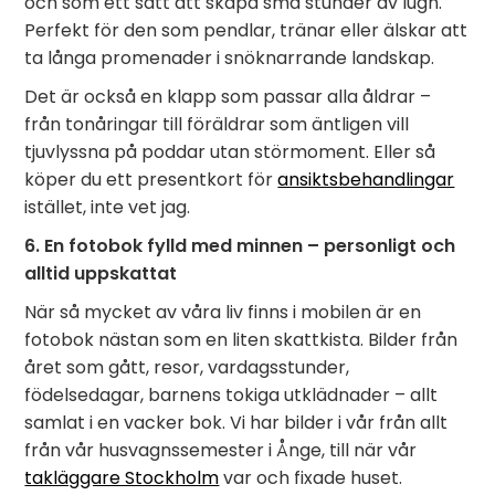
och som ett sätt att skapa små stunder av lugn.
Perfekt för den som pendlar, tränar eller älskar att
ta långa promenader i snöknarrande landskap.
Det är också en klapp som passar alla åldrar –
från tonåringar till föräldrar som äntligen vill
tjuvlyssna på poddar utan störmoment. Eller så
köper du ett presentkort för
ansiktsbehandlingar
istället, inte vet jag.
6. En fotobok fylld med minnen – personligt och
alltid uppskattat
När så mycket av våra liv finns i mobilen är en
fotobok nästan som en liten skattkista. Bilder från
året som gått, resor, vardagsstunder,
födelsedagar, barnens tokiga utklädnader – allt
samlat i en vacker bok. Vi har bilder i vår från allt
från vår husvagnssemester i Ånge, till när vår
takläggare Stockholm
var och fixade huset.