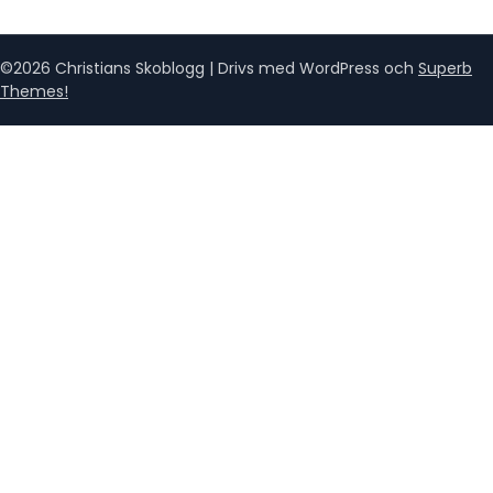
©2026 Christians Skoblogg
| Drivs med WordPress och
Superb
Themes!