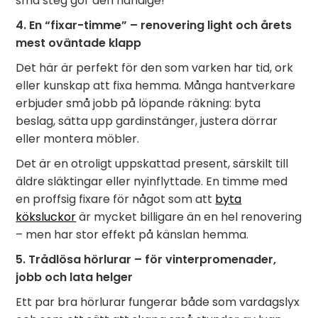
små steg gör den händige!
4. En “fixar-timme” – renovering light och årets
mest oväntade klapp
Det här är perfekt för den som varken har tid, ork
eller kunskap att fixa hemma. Många hantverkare
erbjuder små jobb på löpande räkning: byta
beslag, sätta upp gardinstänger, justera dörrar
eller montera möbler.
Det är en otroligt uppskattad present, särskilt till
äldre släktingar eller nyinflyttade. En timme med
en proffsig fixare för något som att
byta
köksluckor
är mycket billigare än en hel renovering
– men har stor effekt på känslan hemma.
5. Trådlösa hörlurar – för vinterpromenader,
jobb och lata helger
Ett par bra hörlurar fungerar både som vardagslyx