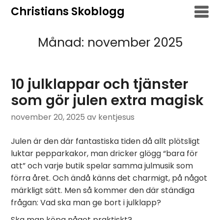
Hoppa
Christians Skoblogg
till
innehåll
Månad:
november 2025
10 julklappar och tjänster
som gör julen extra magisk
november 20, 2025
av kentjesus
Julen är den där fantastiska tiden då allt plötsligt
luktar pepparkakor, man dricker glögg “bara för
att” och varje butik spelar samma julmusik som
förra året. Och ändå känns det charmigt, på något
märkligt sätt. Men så kommer den där ständiga
frågan: Vad ska man ge bort i julklapp?
Ska man köpa något praktiskt?