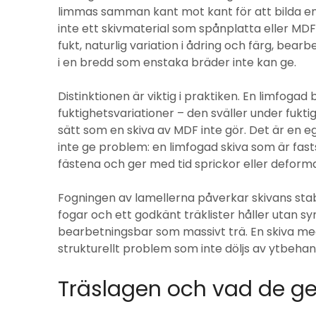
limmas samman kant mot kant för att bilda en 
inte ett skivmaterial som spånplatta eller MD
fukt, naturlig variation i ådring och färg, bear
i en bredd som enstaka bräder inte kan ge.
Distinktionen är viktig i praktiken. En limfogad 
fuktighetsvariationer – den sväller under fukti
sätt som en skiva av MDF inte gör. Det är en e
inte ge problem: en limfogad skiva som är fast
fästena och ger med tid sprickor eller deforma
Fogningen av lamellerna påverkar skivans stabi
fogar och ett godkänt träklister håller utan sy
bearbetningsbar som massivt trä. En skiva med
strukturellt problem som inte döljs av ytbehan
Träslagen och vad de ge