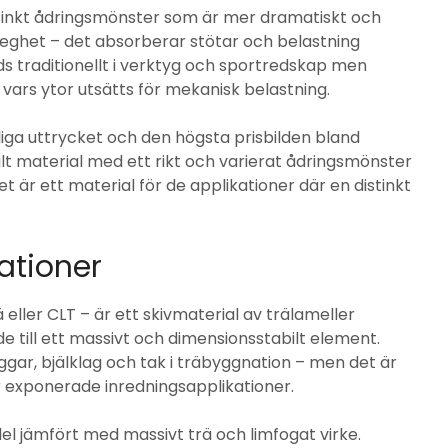
istinkt ådringsmönster som är mer dramatiskt och
 seghet – det absorberar stötar och belastning
ds traditionellt i verktyg och sportredskap men
vars ytor utsätts för mekanisk belastning.
iga uttrycket och den högsta prisbilden bland
ilt material med ett rikt och varierat ådringsmönster
t är ett material för de applikationer där en distinkt
ationer
 eller CLT – är ett skivmaterial av trälameller
e till ett massivt och dimensionsstabilt element.
ggar, bjälklag och tak i träbyggnation – men det är
 exponerade inredningsapplikationer.
el jämfört med massivt trä och limfogat virke.