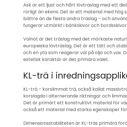
Ask är ett ljust och hårt lövträslag med ett d
rörligt än ekens. Det är ett material med hög
bättre än de flesta andra träslag – och använ
fungerar utmärkt i bänkskivor och bordsskivor 
Valnöt är det träslag med det mörkaste naturl
europeiska lövträslag. Det är ett tätt och stab
och en yta som reagerar väl på olja och vax. De
estetisk karaktär är det primära valet.
KL-trä i inredningsapplik
KL-trä – korslimmat trä, också kallat massivträ
korslagda i alternerande riktningar och limmad
Det är primärt ett konstruktivt material för vä
också ett material med starka egenskaper för
Dimensionsstabiliteten är KL-träs primära förd