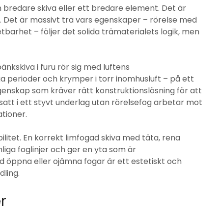
bredare skiva eller ett bredare element. Det är
F. Det är massivt trä vars egenskaper – rörelse med
betbarhet – följer det solida trämaterialets logik, men
bänkskiva i furu rör sig med luftens
ga perioder och krymper i torr inomhusluft – på ett
genskap som kräver rätt konstruktionslösning för att
satt i ett styvt underlag utan rörelsefog arbetar mot
tioner.
litet. En korrekt limfogad skiva med täta, rena
nliga foglinjer och ger en yta som är
 öppna eller ojämna fogar är ett estetiskt och
dling.
r