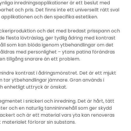
 synliga inredningsapplikationer är ett beslut med
het och pris. Det finns inte ett universellt rätt sval
a applikationen och den specifika estetiken.
nickeriproduktion och det med bredast prisspann och
 de flesta lövträslag, ger tydlig ådring med kontrast
ehåll som kan blöda igenom ytbehandlingar om det
m åldras med personlighet – ytans patina förändras
n tillgång snarare än ett problem.
indre kontrast i ådringsmönstret. Det är ett mjukt
m tar ytbehandlingar jämnare. Gran används i
 enhetligt uttryck är önskat.
mentet i snickeri och inredning. Det är hårt, tätt
ster och en naturlig tannininnehåll som ger skydd
vackert och är ett material vars yta kan renoveras
aterialet förlorar sin substans.