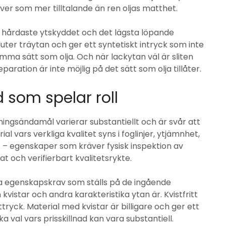
ver som mer tilltalande än ren oljas matthet.
et hårdaste ytskyddet och det lägsta löpande
uter träytan och ger ett syntetiskt intryck som inte
ma sätt som olja. Och när lackytan väl är sliten
aration är inte möjlig på det sätt som olja tillåter.
d som spelar roll
ningsändamål varierar substantiellt och är svår att
 vars verkliga kvalitet syns i foglinjer, ytjämnhet,
t – egenskaper som kräver fysisk inspektion av
t och verifierbart kvalitetsrykte.
lka egenskapskrav som ställs på de ingående
 kvistar och andra karakteristika ytan är. Kvistfritt
tryck. Material med kvistar är billigare och ger ett
a val vars prisskillnad kan vara substantiell.