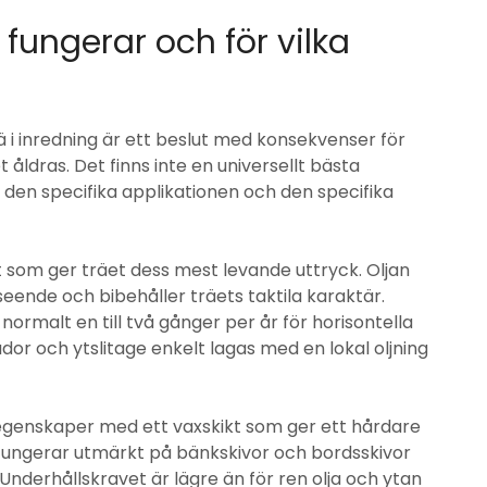
fungerar och för vilka
ä i inredning är ett beslut med konsekvenser för
åldras. Det finns inte en universellt bästa
r den specifika applikationen och den specifika
et som ger träet dess mest levande uttryck. Oljan
tseende och bibehåller träets taktila karaktär.
ormalt en till två gånger per år för horisontella
dor och ytslitage enkelt lagas med en lokal oljning
egenskaper med ett vaxskikt som ger ett hårdare
 fungerar utmärkt på bänkskivor och bordsskivor
Underhållskravet är lägre än för ren olja och ytan