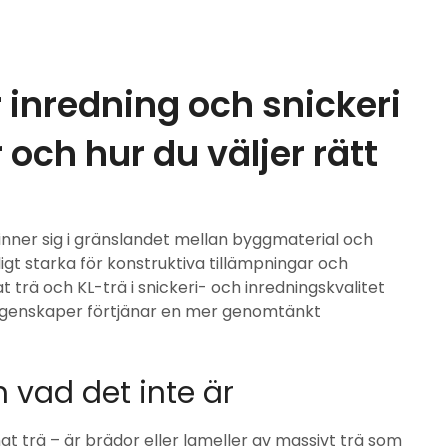
r inredning och snickeri
och hur du väljer rätt
inner sig i gränslandet mellan byggmaterial och
igt starka för konstruktiva tillämpningar och
t trä och KL-trä i snickeri- och inredningskvalitet
s egenskaper förtjänar en mer genomtänkt
 vad det inte är
mat trä – är brädor eller lameller av massivt trä som