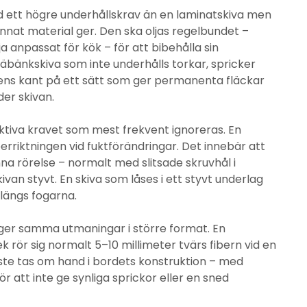
d ett högre underhållskrav än en laminatskiva men
annat material ger. Den ska oljas regelbundet –
a anpassat för kök – för att bibehålla sin
räbänkskiva som inte underhålls torkar, spricker
kens kant på ett sätt som ger permanenta fläckar
der skivan.
ktiva kravet som mest frekvent ignoreras. En
erriktningen vid fuktförändringar. Det innebär att
nna rörelse – normalt med slitsade skruvhål i
an styvt. En skiva som låses i ett styvt underlag
längs fogarna.
e ger samma utmaningar i större format. En
 rör sig normalt 5–10 millimeter tvärs fibern vid en
åste tas om hand i bordets konstruktion – med
ör att inte ge synliga sprickor eller en sned