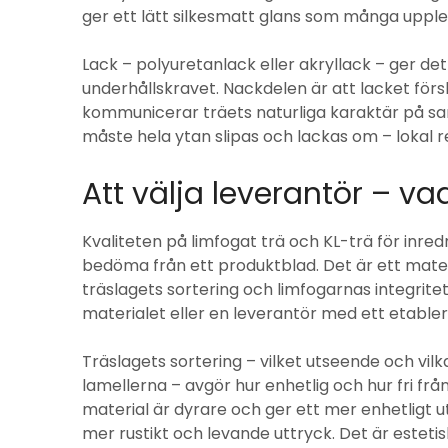
ger ett lätt silkesmatt glans som många upple
Lack – polyuretanlack eller akryllack – ger d
underhållskravet. Nackdelen är att lacket försl
kommunicerar träets naturliga karaktär på sam
måste hela ytan slipas och lackas om – lokal rep
Att välja leverantör – va
Kvaliteten på limfogat trä och KL-trä för inred
bedöma från ett produktblad. Det är ett material
träslagets sortering och limfogarnas integrite
materialet eller en leverantör med ett etablera
Träslagets sortering – vilket utseende och vi
lamellerna – avgör hur enhetlig och hur fri från
material är dyrare och ger ett mer enhetligt ut
mer rustikt och levande uttryck. Det är estetisk