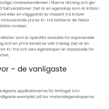
rliga rörelsestendenser i fiberns riktning och ger
d fuktvariationer. Det är en egenskap som är kritisk i
iva eller en väggpanel av massivt trä kräver
n motsvarande yta av KL-trä hanterar de flesta
tiska rörelser.
 kvaliteter som är specifikt avsedda för exponerade
 och en yttre lamell av valt träslag. Det är en
ktivt KL-trä och vars egenskaper är anpassade för
rhet.
or – de vanligaste
ligaste applikationerna för limfogat trä i
dligaste exemplet på hur materialegenskaperna