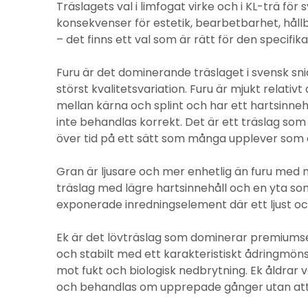
Träslagets val i limfogat virke och i KL-trä för
konsekvenser för estetik, bearbetbarhet, hållbar
– det finns ett val som är rätt för den specifik
Furu är det dominerande träslaget i svensk s
störst kvalitetsvariation. Furu är mjukt relativt
mellan kärna och splint och har ett hartsinn
inte behandlas korrekt. Det är ett träslag so
över tid på ett sätt som många upplever som e
Gran är ljusare och mer enhetlig än furu med m
träslag med lägre hartsinnehåll och en yta so
exponerade inredningselement där ett ljust och
Ek är det lövträslag som dominerar premiumseg
och stabilt med ett karakteristiskt ådringmön
mot fukt och biologisk nedbrytning. Ek åldrar 
och behandlas om upprepade gånger utan att m