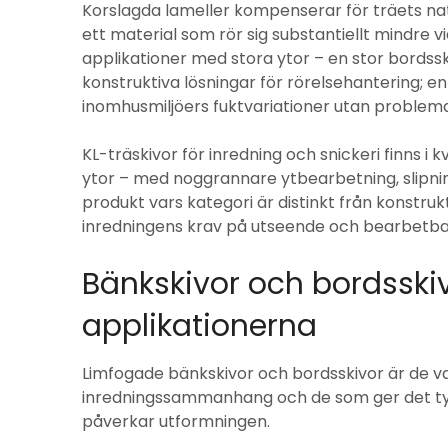
Korslagda lameller kompenserar för träets natu
ett material som rör sig substantiellt mindre vi
applikationer med stora ytor – en stor bordssk
konstruktiva lösningar för rörelsehantering; e
inomhusmiljöers fuktvariationer utan problema
KL-träskivor för inredning och snickeri finns i
ytor – med noggrannare ytbearbetning, slipning
produkt vars kategori är distinkt från konstru
inredningens krav på utseende och bearbetba
Bänkskivor och bordsskiv
applikationerna
Limfogade bänkskivor och bordsskivor är de van
inredningssammanhang och de som ger det ty
påverkar utformningen.