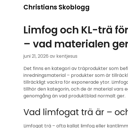
Hoppa
Christians Skoblogg
till
innehåll
Limfog och KL-trä fö
– vad materialen ger 
juni 21, 2026
av kentjesus
Det finns en kategori av träprodukter som bef
inredningsmaterial – produkter som är tillräckl
tillräckligt vackra för exponerade ytor. Limfoga
tillhör den kategorin, och de är material var
genomgång än vad produktblad normalt ger.
Vad limfogat trä är – och
Limfogat trä – ofta kallat limfog eller kantlim