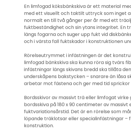
En limfogad köksbänkskiva är ett material me
med ett visuellt och taktilt uttryck som inget 
normalt en till två gånger per år med ett träolj
fuktbeständighet och sin ytans integritet. En t
längs fogarna och suger upp fukt vid diskbän
och i värsta fall fuktskador i konstruktionen un
Rörelseutrymmet i infästningen är det konstru
limfogad bänkskiva ska kunna röra sig tvärs fib
infästningar längs skivans bredd ska tillåta de
underskåpens bakstycken – snarare än låsa skiv
arbetar mot fästena och ger med tid sprickor 
Bordsskivor av massivt trä eller limfogat virk
bordsskiva på 180 x 90 centimeter av massivt ek
fuktvariationsårstid. Det är en rörelse som m
löpande träklotsar eller specialinfästningar – f
konstruktion.