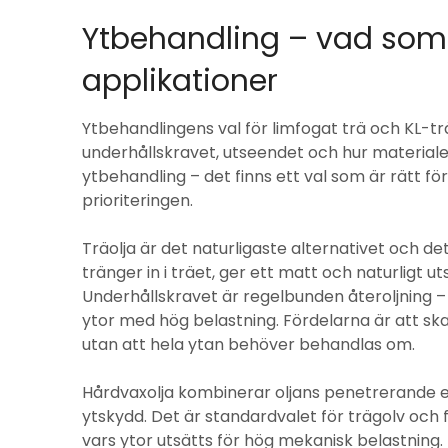
Ytbehandling – vad som 
applikationer
Ytbehandlingens val för limfogat trä och KL-tr
underhållskravet, utseendet och hur materialet 
ytbehandling – det finns ett val som är rätt fö
prioriteringen.
Träolja är det naturligaste alternativet och d
tränger in i träet, ger ett matt och naturligt u
Underhållskravet är regelbunden återoljning – n
ytor med hög belastning. Fördelarna är att ska
utan att hela ytan behöver behandlas om.
Hårdvaxolja kombinerar oljans penetrerande 
ytskydd. Det är standardvalet för trägolv och
vars ytor utsätts för hög mekanisk belastning. 