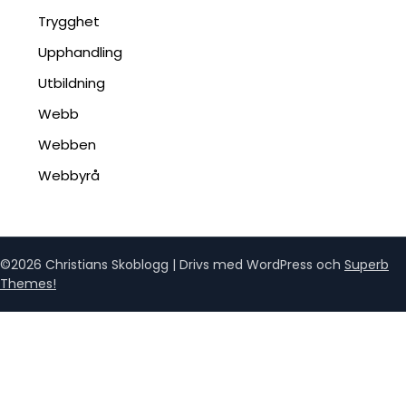
Trygghet
Upphandling
Utbildning
Webb
Webben
Webbyrå
©2026 Christians Skoblogg
| Drivs med WordPress och
Superb
Themes!