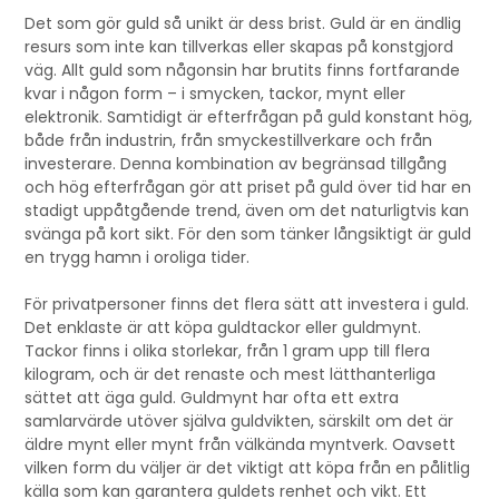
Det som gör guld så unikt är dess brist. Guld är en ändlig
resurs som inte kan tillverkas eller skapas på konstgjord
väg. Allt guld som någonsin har brutits finns fortfarande
kvar i någon form – i smycken, tackor, mynt eller
elektronik. Samtidigt är efterfrågan på guld konstant hög,
både från industrin, från smyckestillverkare och från
investerare. Denna kombination av begränsad tillgång
och hög efterfrågan gör att priset på guld över tid har en
stadigt uppåtgående trend, även om det naturligtvis kan
svänga på kort sikt. För den som tänker långsiktigt är guld
en trygg hamn i oroliga tider.
För privatpersoner finns det flera sätt att investera i guld.
Det enklaste är att köpa guldtackor eller guldmynt.
Tackor finns i olika storlekar, från 1 gram upp till flera
kilogram, och är det renaste och mest lätthanterliga
sättet att äga guld. Guldmynt har ofta ett extra
samlarvärde utöver själva guldvikten, särskilt om det är
äldre mynt eller mynt från välkända myntverk. Oavsett
vilken form du väljer är det viktigt att köpa från en pålitlig
källa som kan garantera guldets renhet och vikt. Ett