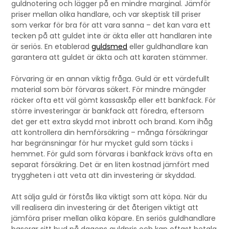
guldnotering och lägger på en mindre marginal. Jämför
priser mellan olika handlare, och var skeptisk till priser
som verkar för bra för att vara sanna – det kan vara ett
tecken på att guldet inte är äkta eller att handlaren inte
är seriös. En etablerad
guldsmed
eller guldhandlare kan
garantera att guldet är äkta och att karaten stämmer.
Förvaring är en annan viktig fråga. Guld är ett värdefullt
material som bör förvaras säkert. För mindre mängder
räcker ofta ett väl gömt kassaskåp eller ett bankfack. För
större investeringar är bankfack att föredra, eftersom
det ger ett extra skydd mot inbrott och brand. Kom ihåg
att kontrollera din hemförsäkring – många försäkringar
har begränsningar för hur mycket guld som täcks i
hemmet. För guld som förvaras i bankfack krävs ofta en
separat försäkring. Det är en liten kostnad jämfört med
tryggheten i att veta att din investering är skyddad.
Att sälja guld är förstås lika viktigt som att köpa. När du
vill realisera din investering är det återigen viktigt att
jämföra priser mellan olika köpare. En seriös guldhandlare