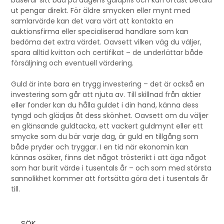
baserar sitt bud på dagens guldpris och kan oftast betala
ut pengar direkt. För äldre smycken eller mynt med
samlarvärde kan det vara värt att kontakta en
auktionsfirma eller specialiserad handlare som kan
bedöma det extra värdet. Oavsett vilken väg du väljer,
spara alltid kvitton och certifikat – de underlättar både
försäljning och eventuell värdering.
Guld är inte bara en trygg investering – det är också en
investering som går att njuta av. Till skillnad från aktier
eller fonder kan du hålla guldet i din hand, känna dess
tyngd och glädjas åt dess skönhet. Oavsett om du väljer
en glänsande guldtacka, ett vackert guldmynt eller ett
smycke som du bär varje dag, är guld en tillgång som
både pryder och tryggar. I en tid när ekonomin kan
kännas osäker, finns det något trösterikt i att äga något
som har burit värde i tusentals år – och som med största
sannolikhet kommer att fortsätta göra det i tusentals år
till.
SÖK