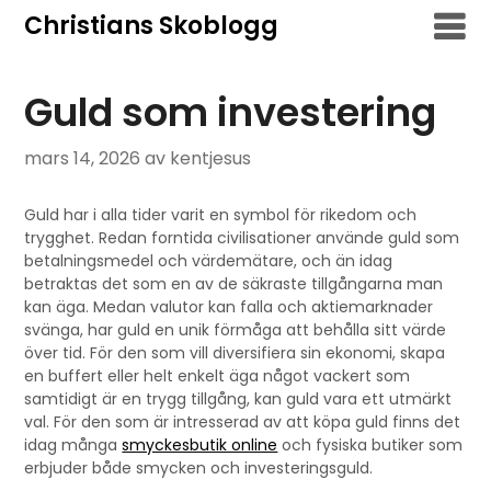
Hoppa
Christians Skoblogg
till
innehåll
Guld som investering
mars 14, 2026
av kentjesus
Guld har i alla tider varit en symbol för rikedom och
trygghet. Redan forntida civilisationer använde guld som
betalningsmedel och värdemätare, och än idag
betraktas det som en av de säkraste tillgångarna man
kan äga. Medan valutor kan falla och aktiemarknader
svänga, har guld en unik förmåga att behålla sitt värde
över tid. För den som vill diversifiera sin ekonomi, skapa
en buffert eller helt enkelt äga något vackert som
samtidigt är en trygg tillgång, kan guld vara ett utmärkt
val. För den som är intresserad av att köpa guld finns det
idag många
smyckesbutik online
och fysiska butiker som
erbjuder både smycken och investeringsguld.