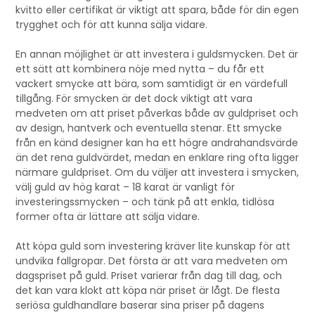
kvitto eller certifikat är viktigt att spara, både för din egen
trygghet och för att kunna sälja vidare.
En annan möjlighet är att investera i guldsmycken. Det är
ett sätt att kombinera nöje med nytta – du får ett
vackert smycke att bära, som samtidigt är en värdefull
tillgång. För smycken är det dock viktigt att vara
medveten om att priset påverkas både av guldpriset och
av design, hantverk och eventuella stenar. Ett smycke
från en känd designer kan ha ett högre andrahandsvärde
än det rena guldvärdet, medan en enklare ring ofta ligger
närmare guldpriset. Om du väljer att investera i smycken,
välj guld av hög karat – 18 karat är vanligt för
investeringssmycken – och tänk på att enkla, tidlösa
former ofta är lättare att sälja vidare.
Att köpa guld som investering kräver lite kunskap för att
undvika fallgropar. Det första är att vara medveten om
dagspriset på guld. Priset varierar från dag till dag, och
det kan vara klokt att köpa när priset är lågt. De flesta
seriösa guldhandlare baserar sina priser på dagens