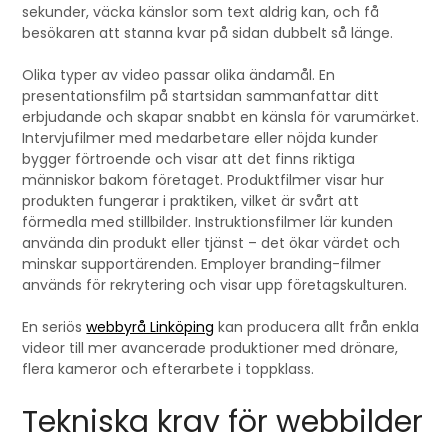
sekunder, väcka känslor som text aldrig kan, och få
besökaren att stanna kvar på sidan dubbelt så länge.
Olika typer av video passar olika ändamål. En
presentationsfilm på startsidan sammanfattar ditt
erbjudande och skapar snabbt en känsla för varumärket.
Intervjufilmer med medarbetare eller nöjda kunder
bygger förtroende och visar att det finns riktiga
människor bakom företaget. Produktfilmer visar hur
produkten fungerar i praktiken, vilket är svårt att
förmedla med stillbilder. Instruktionsfilmer lär kunden
använda din produkt eller tjänst – det ökar värdet och
minskar supportärenden. Employer branding-filmer
används för rekrytering och visar upp företagskulturen.
En seriös
webbyrå Linköping
kan producera allt från enkla
videor till mer avancerade produktioner med drönare,
flera kameror och efterarbete i toppklass.
Tekniska krav för webbilder