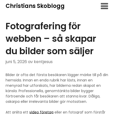
Hoppa
Christians Skoblogg
till
innehåll
Fotografering för
webben – så skapar
du bilder som säljer
juni 5, 2026
av kentjesus
Bilder är ofta det första besökaren lägger märke till på din
hemsida. Innan en enda rubrik har lästs, innan en
menyrad har utforskats, har bilderna redan skapat en
känsla. Professionella, genomtänkta bilder bygger
förtroende och får besökaren att stanna kvar. Dåliga,
oskarpa eller irrelevanta bilder gör motsatsen.
Att anlita ett
video företag
eller en fotograf som förstår