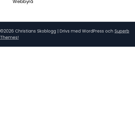
Webbyrå
©2026 Christians Skoblogg
| Drivs med WordPress och
Superb
Themes!