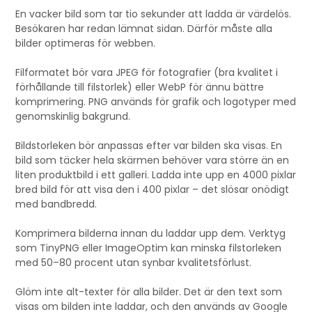
En vacker bild som tar tio sekunder att ladda är värdelös.
Besökaren har redan lämnat sidan. Därför måste alla
bilder optimeras för webben.
Filformatet bör vara JPEG för fotografier (bra kvalitet i
förhållande till filstorlek) eller WebP för ännu bättre
komprimering. PNG används för grafik och logotyper med
genomskinlig bakgrund.
Bildstorleken bör anpassas efter var bilden ska visas. En
bild som täcker hela skärmen behöver vara större än en
liten produktbild i ett galleri. Ladda inte upp en 4000 pixlar
bred bild för att visa den i 400 pixlar – det slösar onödigt
med bandbredd.
Komprimera bilderna innan du laddar upp dem. Verktyg
som TinyPNG eller ImageOptim kan minska filstorleken
med 50–80 procent utan synbar kvalitetsförlust.
Glöm inte alt-texter för alla bilder. Det är den text som
visas om bilden inte laddar, och den används av Google